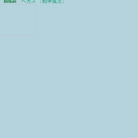
2
Bekas
ベカス 〔戦争孤児〕