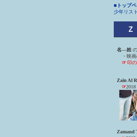
■トップ
少年リス
Ｚ
名―姓
・映画
☞
印の
Zain Al R
☞
201
Zamand 