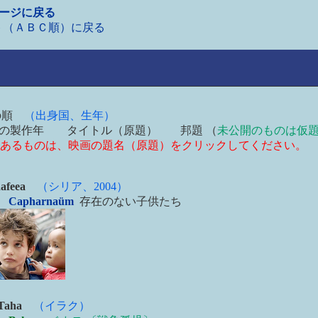
ページに戻る
ト（ＡＢＣ順）に戻る
の順
（出身国、生年）
の製作年 タイトル（原題） 邦題 （
未公開のものは仮
あるものは、映画の題名（原題）をクリックしてください。
afeea
（シリア、2004
）
8
Capharnaüm
存在のない子供たち
Taha
（イラク
）