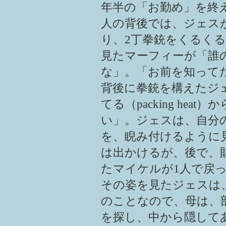
年半の「お勤め」を終
人の背後では、ジェス
り、2丁拳銃をくるく
見たマーフィーが「誰
な」。「お前を知って
背後に拳銃を構えたジ
てる（packing he
い」。ジェスは、自分
を、睨み付けるように見
は出かけるが、後で、
たマイケルが1人で戻
その姿を見たジェスは
のことなので、母は、
を探し、中から隠して