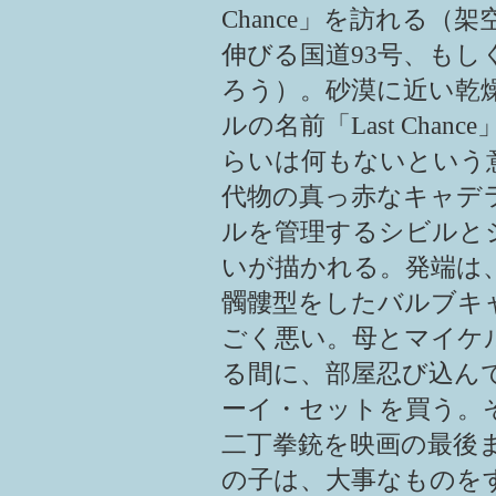
Chance」を訪れる
伸びる国道93号、もし
ろう）。砂漠に近い乾
ルの名前「Last Cha
らいは何もないという
代物の真っ赤なキャデ
ルを管理するシビルと
いが描かれる。発端は
髑髏型をしたバルブキ
ごく悪い。母とマイケ
る間に、部屋忍び込ん
ーイ・セットを買う。
二丁拳銃を映画の最後
の子は、大事なものを