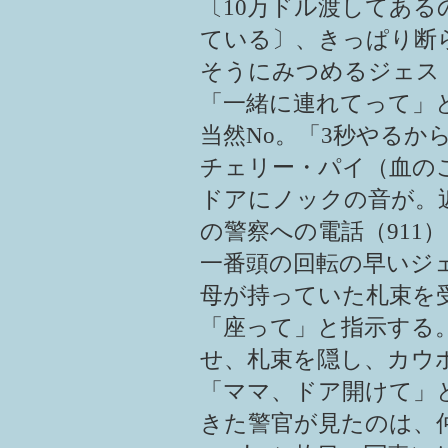
〔10万ドル渡してあ
ている〕、きっぱり断
そうにみつめるジェス
「一緒に連れてって」
当然No。「3秒やるか
チェリー・パイ（血の
ドアにノックの音が。
の警察への電話（911
一番頭の回転の早いジ
母が持っていた札束を
「座って」と指示する
せ、札束を隠し、カウ
「ママ、ドア開けて」
きた警官が見たのは、