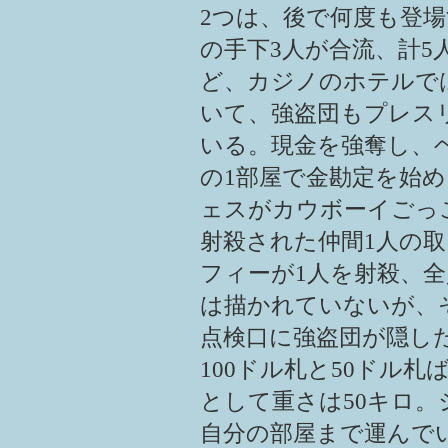
2つは、後で何度も登
の手下3人が合流、計
ど、カジノのホテルで
いて、強盗団もプレス
いる。現金を強奪し、
の1部屋で金勘定を始
ェスがカウボーイごっ
射殺された仲間1人の
フィーが1人を射殺、
は描かれていないが、
点検口に強盗団が隠した
100ドル札と50ドル
として重さは50キロ
自分の部屋まで運んで