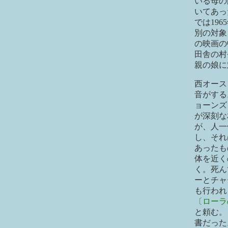
いる母の
いてあっ
では19
別の対象
の映画の
田舎の村
親の娘に
西オース
音がする
ョーンズ
が深刻な
が、人一
し、それ
あったも
体を近く
く。死ん
ーとチャ
も行われ
〔ローラ
と頼む。
書だった