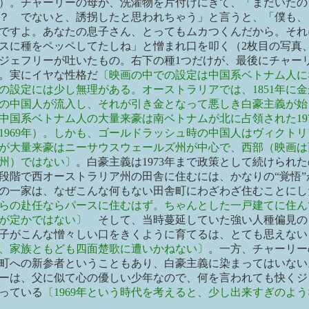
）。チャーリーの母が、洗濯物を片付けにきて、「まだいたの
？ でないと、誘拐したと思われちゃう」と言うと、「僕も、
ですよ。あなたの息子さん、とってもムカつくんだから。それ
スに種をペッペしてたしね」と憎まれ口を叩く（2枚目の写真
ジェフリーが吐いたもの。右下の種1つだけが、最後にチャー
。実にイヤな性格だ
〔映画の中での設定は中国系ベトナム人に
の設定には少し無理がある。オーストラリアでは、1851年に
の中国人が流入し、それが引き金となって悪しき白豪主義が始
中国系ベトナム人の大量来豪は南ベトナムが北に占領された19
1969年）。しかも、ゴールドラッシュ時の中国人はヴィクト
が大量来豪はニーサウスウェールズ州が中心で、西部（映画は
州）ではない〕
。白豪主義は1973年まで政策として続けられ
年の段階で西オーストラリア州の田舎に住むには、かなりの“覚悟
の一家は、なぜこんな何もない田舎町にわざわざ住むことにし
らの赴任ならパースに住むはず。ちゃんとした一戸建てに住ん
が定かではない〕
そして、当時蔓延していた強い人種偏見の
子がこんな憎々しい口をきくように育てるは、とても思えない
、家族ともども四面楚歌に遭いかねない〕
。一方、チャーリー
町への新参者ということもあり、白豪主義に染まってはいない
ーは、父に似て心の優しい少年なので、何を言われても快くジ
っている
〔1969年という時代を考えると、少し出来すぎのよ
。