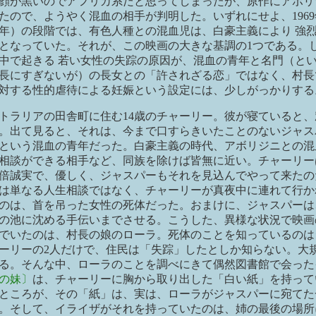
顔が黒いのでアフリカ系だと思ってしまったが、原作にアボリ
たので、ようやく混血の相手が判明した。いずれにせよ、196
65年）の段階では、有色人種との混血児は、白豪主義により 強
となっていた。それが、この映画の大きな基調の1つである。
中で起きる 若い女性の失踪の原因が、混血の青年と名門（と
長にすぎないが）の長女との「許されざる恋」ではなく、村長
対する性的虐待による妊娠という設定には、少しがっかりする
トラリアの田舎町に住む14歳のチャーリー。彼が寝ていると、
。出て見ると、それは、今まで口すらきいたことのないジャス
という混血の青年だった。白豪主義の時代、アボリジニとの混
相談ができる相手など、同族を除けば皆無に近い。チャーリー
倍誠実で、優しく、ジャスパーもそれを見込んでやって来たの
は単なる人生相談ではなく、チャーリーが真夜中に連れて行か
のは、首を吊った女性の死体だった。おまけに、ジャスパーは
の池に沈める手伝いまでさせる。こうした、異様な状況で映画
でいたのは、村長の娘のローラ。死体のことを知っているのは
ーリーの2人だけで、住民は「失踪」したとしか知らない。大
る。そんな中、ローラのことを調べにきて偶然図書館で会った
の妹〕
は、チャーリーに胸から取り出した「白い紙」を持って
ところが、その「紙」は、実は、ローラがジャスパーに宛てた
。そして、イライザがそれを持っていたのは、姉の最後の場所