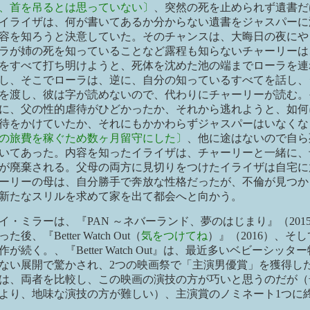
、首を吊るとは思っていない〕
、突然の死を止められず遺書だ
イライザは、何が書いてあるか分からない遺書をジャスパーに
容を知ろうと決意していた。そのチャンスは、大晦日の夜にや
ラが姉の死を知っていることなど露程も知らないチャーリーは
をすべて打ち明けようと、死体を沈めた池の端までローラを連
し、そこでローラは、逆に、自分の知っているすべてを話し、
を渡し、彼は字が読めないので、代わりにチャーリーが読む。
に、父の性的虐待がひどかったか、それから逃れようと、如何
待をかけていたか、それにもかかわらずジャスパーはいなくな
の旅費を稼ぐため数ヶ月留守にした〕
、他に途はないので自ら
いてあった。内容を知ったイライザは、チャーリーと一緒に、
が廃棄される。父母の両方に見切りをつけたイライザは自宅に
ーリーの母は、自分勝手で奔放な性格だったが、不倫が見つか
新たなスリルを求めて家を出て都会へと向かう。
イ・ミラーは、『PAN ～ネバーランド、夢のはじまり』（201
後、『Better Watch Out（
気をつけてね
）』（2016）、そ
が続く。、『Better Watch Out』は、最近多いベビーシッタ
ない展開で驚かされ、2つの映画祭で「主演男優賞」を獲得し
は、両者を比較し、この映画の演技の方が巧いと思うのだが（
より、地味な演技の方が難しい）、主演賞のノミネート1つに