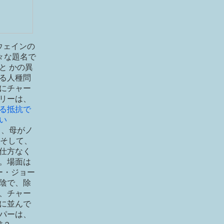
ウェインの
様々な題名で
と かの異
る人種問
にチャー
リーは、
る抵抗で
い
と、母がノ
。そして、
仕方なく
。場面は
ー・ジョー
陰で、除
、チャー
に並んで
パーは、