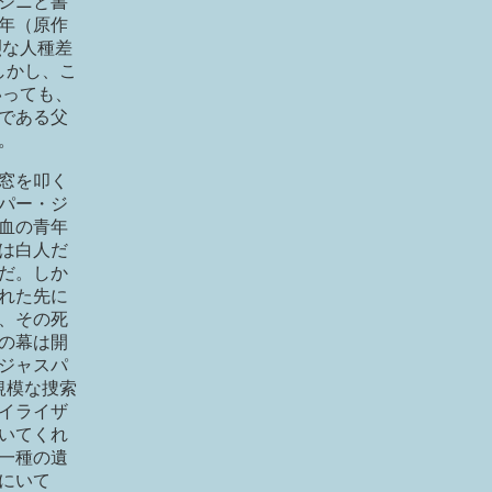
ジニと書
9年（原作
烈な人種差
しかし、こ
いっても、
である父
。
窓を叩く
パー・ジ
血の青年
は白人だ
だ。しか
れた先に
、その死
の幕は開
ジャスパ
規模な捜索
イライザ
いてくれ
一種の遺
にいて