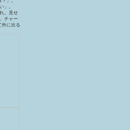
誰？」。
い」。
れ。見せ
。チャー
て外に出る