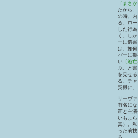
〔まさか
たから。
の時、内
る。ロー
した行為
く。しか
ーに遺書
は、如何
パーに期
い
〔逃亡
ぶ、と書
を見せる
る。チャ
契機に、
リーヴァ
有名になった
画と主演作
いもよら
真）。私
った演技
る