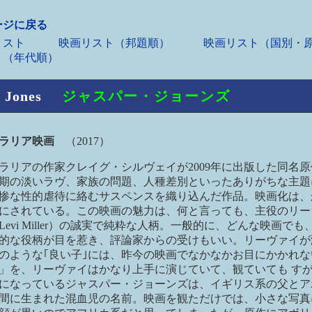
ージに戻る
スト
映画リスト（邦題順）
映画リスト（国別・原
ト（年代順）
 Jones
ジャスパー・ジョーンズ
トラリア映画
（2017）
ラリアの作家クレイグ・シルヴェイが2009年に出版した同名
期の淡いラヴ、家族の問題、人種差別といったありがちな主題
惨な性的虐待に絡むサスペンスを織り込んだ作品。映画化は、
にされている。この映画の魅力は、何と言っても、主役のリー
Levi Miller）の誠実で純粋な人柄。一般的に、どんな映画で
的な役柄が目を惹き、評論家からの受けもいい。リーヴァイが
のような｢良い子｣には、昨今の映画でなかなかお目にかかれな
」を、リーヴァイはかなり上手に演じていて、観ていても す
になっているジャスパー・ジョーンズは、イギリス系の父とア
間に生まれた混血児の名前。映画を観ただけでは、小さな写真