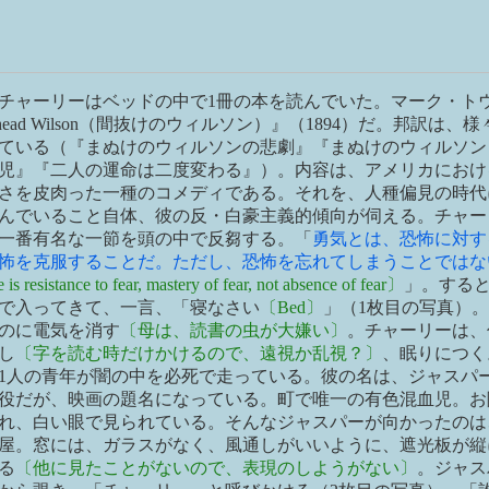
チャーリーはベッドの中で1冊の本を読んでいた。マーク・ト
'nhead Wilson（間抜けのウィルソン）』（1894）だ。邦訳は、
ている（『まぬけのウィルソンの悲劇』『まぬけのウィルソン
児』『二人の運命は二度変わる』）。内容は、アメリカにおけ
さを皮肉った一種のコメディである。それを、人種偏見の時代
んでいること自体、彼の反・白豪主義的傾向が伺える。チャー
一番有名な一節を頭の中で反芻する。「
勇気とは、恐怖に対す
怖を克服することだ。ただし、恐怖を忘れてしまうことではな
s resistance to fear, mastery of fear, not absence of fear〕
」。する
で入ってきて、一言、「寝なさい
〔Bed〕
」（1枚目の写真）
のに電気を消す
〔母は、読書の虫が大嫌い〕
。チャーリーは、
し
〔字を読む時だけかけるので、遠視か乱視？〕
、眠りにつく
1人の青年が闇の中を必死で走っている。彼の名は、ジャスパ
役だが、映画の題名になっている。町で唯一の有色混血児。お
れ、白い眼で見られている。そんなジャスパーが向かったのは
屋。窓には、ガラスがなく、風通しがいいように、遮光板が縦
る
〔他に見たことがないので、表現のしようがない〕
。ジャス