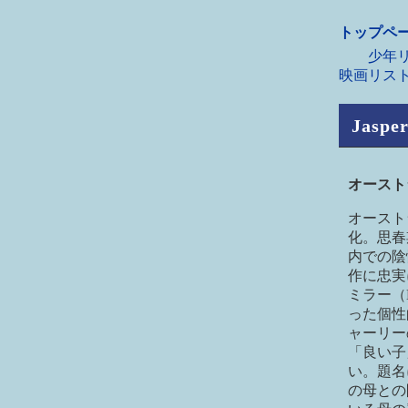
トップペ
少年リ
映画リス
Jasper
オース
オースト
化。思春
内での陰
作に忠実
ミラー（
った個性
ャーリー
「良い子
い。題名
の母との