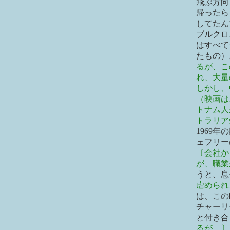
飛ぶ方向
帰ったら
してたん
ブルクロ
はすべて
たもの）
るが、こ
れ、大量
しかし、
（映画は
トナム人
トラリア
1969
ェフリー
〔会社か
が、職業
うと、息
虐められ
は、この
チャーリ
と付き合
るが…〕