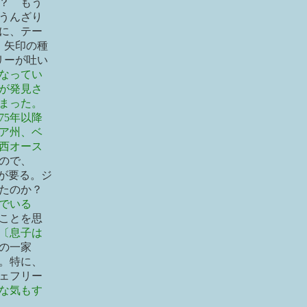
？ もう
うんざり
に、テー
、矢印の種
リーが吐い
なってい
金が発見さ
まった。
75年以降
リア州、ベ
西オース
たので、
”が要る。ジ
たのか？
でいる
ことを思
〔息子は
の一家
。特に、
ェフリー
うな気もす