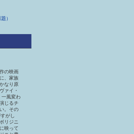
題）
原作の映画
に、家族
かなり原
ヴァイ・
も、一風変わ
演じるチ
い。その
がすがし
ボリジニ
に映って