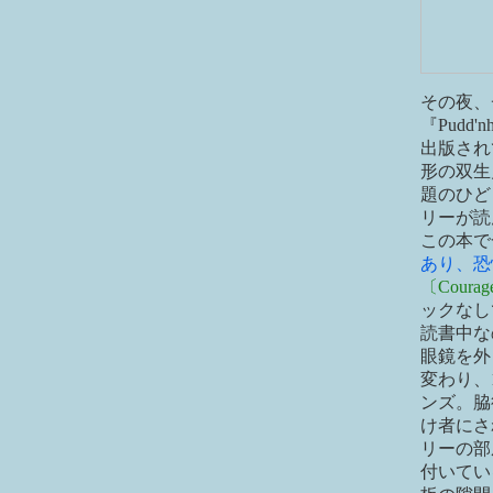
その夜、
『Pudd
出版され
形の双生
題のひど
リーが読
この本で
あり、恐
〔Courage i
ックなし
読書中な
眼鏡を外
変わり、
ンズ。脇
け者にさ
リーの部
付いてい