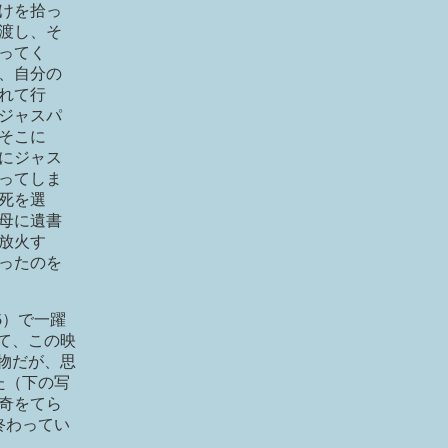
けを拾っ
渡し、そ
ってく
、自分の
れて行
ジャスパ
そこに
にジャス
ってしま
死を選
母に遺書
放火す
ったのを
5）で一躍
して、この映
ー物だが、思
た（下の写
奇をてら
終わってい