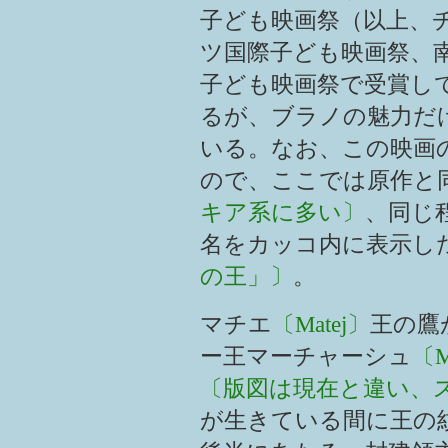
子ども映画祭（以上、
ツ国際子ども映画祭、
子ども映画祭で受賞し
るが、ブラノの魅力だ
いる。なお、この映画
ので、ここでは原作と
キア系に多い〕
、同じ
名をカッコ内に表示し
の王」〕
。
マチエ
〔Matej〕
王の鷹
ー王マーチャーシュ
〔M
〔版図は現在と違い、
が生きている間に王の