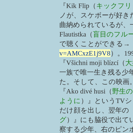
『Kik Flip（
キックフリ
ノが、スケボーが好き
曲納められているが、一
Flautistka（
盲目のフル
で聴くことができる→
v=AMCxzE1j9V8
）。1
『Všichni moji blízcí（
大
一族で唯一生き残る少
た。そして、この映画
『Ako divé husi（
野生
ように
）』というTV
だけ顔を出し、翌年の『K
グ
）』にも脇役で出て
察する少年、右のピン