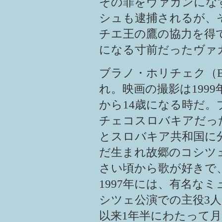
その罪をヴァガンにな
シュも逮捕されるが、
チエ王の鷹の協力を得
になる寸前だったヴァ
ブラノ・ホリチェク（Braňo
れ。映画の撮影は199
から14歳になる時だ
チェコスロバキアだった
とスロバキア共和国に
だ生まれ故郷のコシツェ
さい頃から歌が好きで、
1997年には、有名な
シツェ公演での主役3人
以来1年半にわたって月