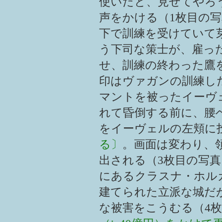
使いだと、見せてやろ
声をかける（1枚目の
下で訓練を受けていて
う下司な策士が、雇っ
せ、訓練の終わった鷹
印はヴァガンの訓練し
マントを被ったイーヴ
れて昏倒する前に、腰
をイーヴェルの左頬に
る〕
。画面は変わり、
出される（3枚目の写
にあるクラスナ・ホル
建てられた立派な城だが、
な被害をこうむる（4