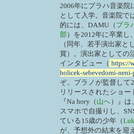
2006年にプラハ音楽
として入学。音楽院で
的には、DAMU（
プラ
部
）を2012年に卒業
（同年、若手演出家としてAlf
賞）。演出家としての活
インタビュー（
https:/
holicek-sebevedomi-neni-
ぞ。
ブラノが監督して20
リリースされたショー
『Na hory（
山へ
）』は
スマホで自撮りし、SN
ている15歳の少年（
Luk
が、予想外の結末を迎