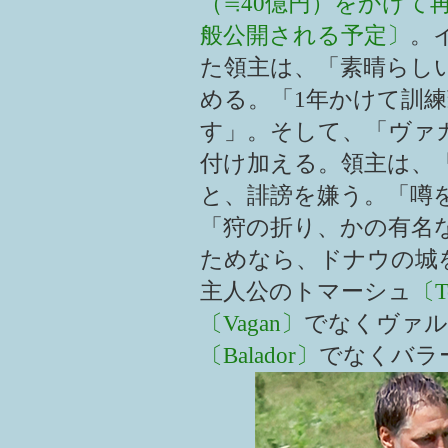
（≒40億円）をかけて
般公開される予定〕
。
た領主は、「素晴らし
める。「1年かけて訓
す」。そして、「ヴァ
付け加える。領主は、「
と、誹謗を嫌う。「噂
「狩の折り、かの有名
ためなら、ドナウの城
主人公のトマーシュ
〔T
〔Vagan〕
でなくヴァル
〔Balador〕
でなくバラ