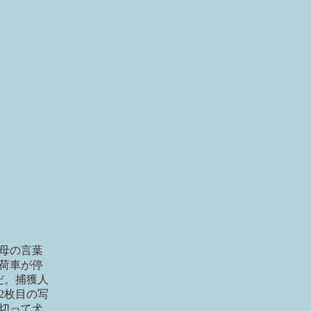
母の言葉
荷車が停
だ。捕獲人
2枚目の写
切って犬