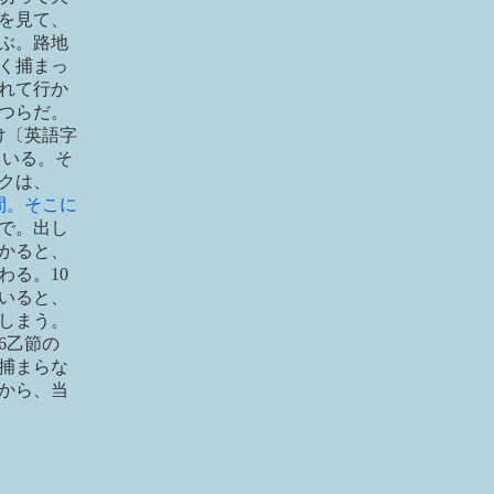
を見て、
ぶ。路地
く捕まっ
れて行か
つらだ。
け〔英語字
ている。そ
クは、
間。そこに
で。出し
かると、
る。10
いると、
しまう。
6乙節の
捕まらな
から、当