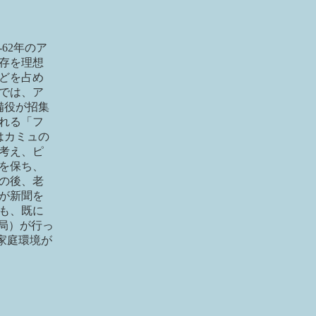
62年のア
存を理想
どを占め
では、ア
備役が招集
れる「フ
はカミュの
考え、ピ
を保ち、
の後、老
が新聞を
も、既に
育局）が行っ
家庭環境が