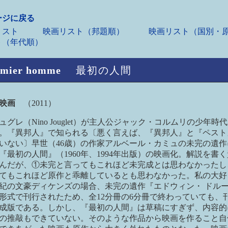
ージに戻る
スト
映画リスト（邦題順）
映画リスト（国別・原
ト（年代順）
emier homme
最初の人間
ス映画
（2011）
ュグレ（Nino Jouglet）が主人公ジャック・コルムリの少年時
。『異邦人』で知られる〔悪く言えば、『異邦人』と『ペスト
いない〕早世（46歳）の作家アルベール・カミュの未完の遺作
『最初の人間』（1960年、1994年出版）の映画化。解説を書
んだが、①未完と言ってもこれほど未完成とは思わなかったし
てもこれほど原作と乖離しているとも思わなかった。私の大好
世紀の文豪ディケンズの場合、未完の遺作『エドウィン・ ドル
形式で刊行されたため、全12分冊の6分冊で終わっていても、
成版である。しかし、『最初の人間』は草稿にすぎず、内容的
の推敲もできていない。そのような作品から映画を作ること自