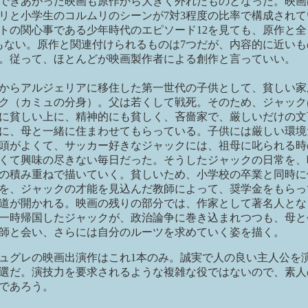
できあがった映画も原作から大きく外れたものとなった。映画
リと小学生のコルムリのシーンが7対3程度の比率で構成されて
トの関心事である少年時代のエピソード12を見ても、原作と全
もない。原作と関連付けられるものは7つだが、内容的に近いも
。従って、ほとんどが映画製作者による創作と言っていい。
からアルジェリアに移住した第一世代の子供として、貧しい家
ク（カミュの分身）。父は若くして戦死。そのため、ジャック
に貧しい上に、精神的にも貧しく、吝嗇家で、厳しいだけの文
に、母と一緒に住まわせてもらっている。子供には厳しい環境
頭がよくて、サッカー好きなジャックには、祖母に叱られる時
くて興味の尽きない毎日だった。そうしたジャックの日常を、
の積み重ねで描いていく。貧しいため、小学校の卒業と同時に
を、ジャックの才能を見込んだ教師によって、奨学金をもらっ
道が開かれる。映画の残りの部分では、作家として著名人とな
一時帰国したジャックが、政治論争に巻き込まれつつも、母と
師と会い、さらには自分のルーツを求めていく姿を描く。
ュグレの映画出演作はこれ1本のみ。誠実で人の良い主人公を
選だ。演技力を要求されるような複雑な役ではないので、素人
であろう。