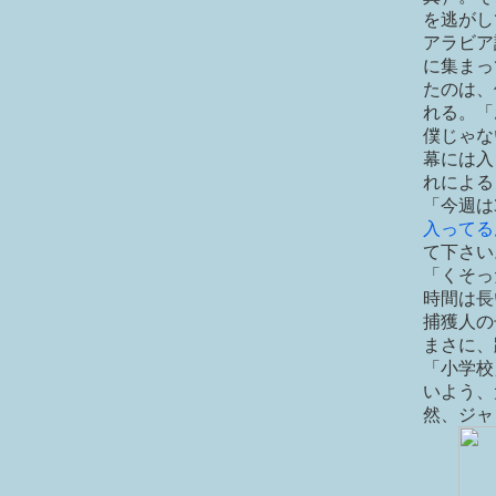
を逃がし
アラビア
に集まっ
たのは、
れる。「
僕じゃな
幕には入
れによる
「今週は
入ってる
て下さい
「くそっ
時間は長
捕獲人の
まさに、
「小学校
いよう、
然、ジャ