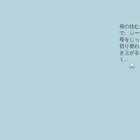
母の住む
で。シー
母をじっ
切り替わ
き上がる
く。