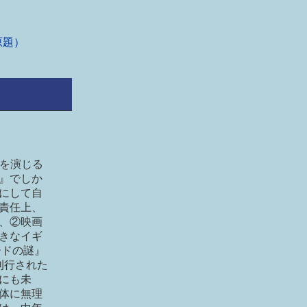
題）
代を演じる
』でしか
にして自
く責任上、
、②映画
きなイギ
ードの謎』
刊行された
にも未
体に無理