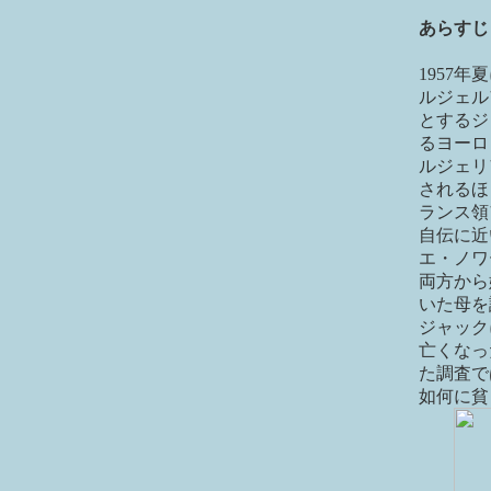
あらすじ
1957
ルジェル
とするジ
るヨーロ
ルジェリ
されるほ
ランス領
自伝に近
エ・ノワ
両方から
いた母を
ジャック
亡くなっ
た調査で
如何に貧