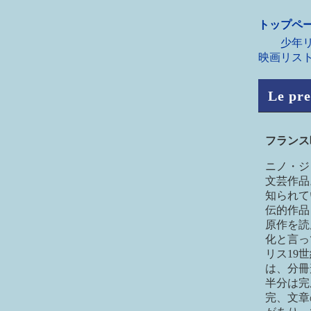
トップペ
少年リ
映画リス
Le pr
フラン
ニノ・ジ
文芸作品
知られて
伝的作品
原作を読
化と言っ
リス19
は、分冊
半分は完
完、文章