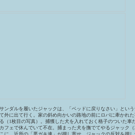
サンダルを履いたジャックは、「ベッドに戻りなさい」という
て外に出て行く。家の斜め向かいの路地の前にロバに牽かれた
る（1枚目の写真）。捕獲した犬を入れておく格子のついた車
カフェで休んでいて不在。捕まった犬を撫でてやるジャック（
こに、近所の「悪ガキ連」が押し寄せ、ジャックの反対を押し