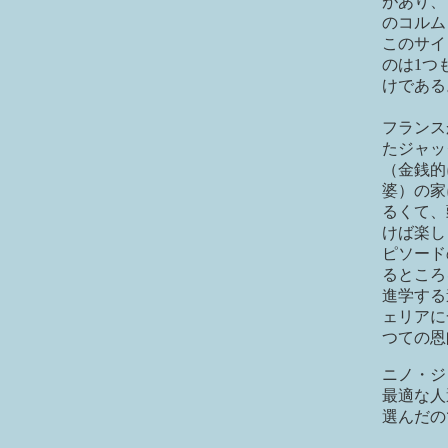
があり、
のコルム
このサイ
のは1つ
けである
フランス
たジャッ
（金銭的
婆）の家
るくて、
けば楽し
ピソード
るところ
進学する
ェリアに
つての恩
ニノ・ジ
最適な人
選んだの