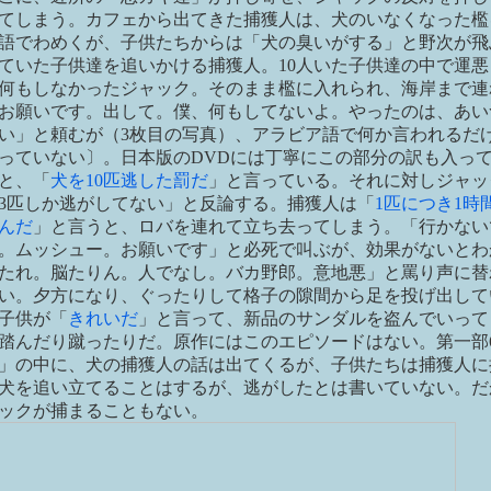
てしまう。カフェから出てきた捕獲人は、犬のいなくなった檻
語でわめくが、子供たちからは「犬の臭いがする」と野次が飛
ていた子供達を追いかける捕獲人。10人いた子供達の中で運悪
何もしなかったジャック。そのまま檻に入れられ、海岸まで連
お願いです。出して。僕、何もしてないよ。やったのは、あい
い」と頼むが（3枚目の写真）、アラビア語で何か言われるだ
っていない〕。日本版のDVDには丁寧にこの部分の訳も入っ
と、「
犬を10匹逃した罰だ
」と言っている。それに対しジャッ
3匹しか逃がしてない」と反論する。捕獲人は「
1匹につき1時
んだ
」と言うと、ロバを連れて立ち去ってしまう。「行かない
。ムッシュー。お願いです」と必死で叫ぶが、効果がないとわ
たれ。脳たりん。人でなし。バカ野郎。意地悪」と罵り声に替わ
い。夕方になり、ぐったりして格子の隙間から足を投げ出して
子供が「
きれいだ
」と言って、新品のサンダルを盗んでいって
踏んだり蹴ったりだ。原作にはこのエピソードはない。第一部
」の中に、犬の捕獲人の話は出てくるが、子供たちは捕獲人に
犬を追い立てることはするが、逃がしたとは書いていない。だ
ックが捕まることもない。