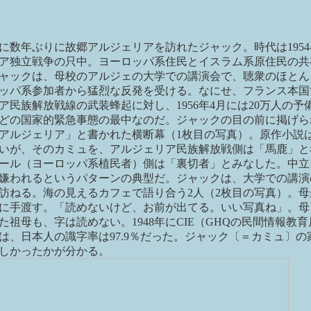
年夏に数年ぶりに故郷アルジェリアを訪れたジャック。時代は1954-
ア独立戦争の只中。ヨーロッパ系住民とイスラム系原住民の共
ャックは、母校のアルジェの大学での講演会で、聴衆のほとん
ッパ系参加者から猛烈な反発を受ける。なにせ、フランス本国
ア民族解放戦線の武装蜂起に対し、1956年4月には20万人の予
どの国家的緊急事態の最中なのだ。ジャックの目の前に掲げら
アルジェリア」と書かれた横断幕（1枚目の写真）。原作小説
いが、そのカミュを、アルジェリア民族解放戦側は「馬鹿」と
ール（ヨーロッパ系植民者）側は「裏切者」とみなした。中立
嫌われるというパターンの典型だ。ジャックは、大学での講演
訪ねる。海の見えるカフェで語り合う2人（2枚目の写真）。母
に手渡す。「読めないけど、お前が出てる。いい写真ね」。母
た祖母も、字は読めない。1948年にCIE（GHQの民間情報教
は、日本人の識字率は97.9％だった。ジャック〔＝カミュ〕の
しかったかが分かる。