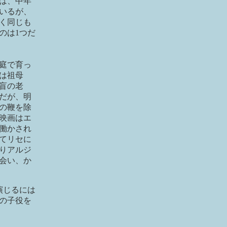
は、中年
いるが、
く同じも
のは1つだ
庭で育っ
は祖母
盲の老
だが、明
の鞭を除
映画はエ
働かされ
てリセに
りアルジ
会い、か
演じるには
の子役を