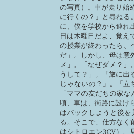
の写真）。車が走り始
に行くの？」と尋ねる
に、僕を学校から連れ出
日は木曜日だよ、覚え
の授業が終わったら、
だ」。しかし、母は意
メ」。「なぜダメ？」
うして？」。「旅に出
じゃないの？」。「立
「ママの友だちの家な
頃、車は、街路に設け
はバックしようと後を
る。そこで、仕方なく
はシトロエン3CV）