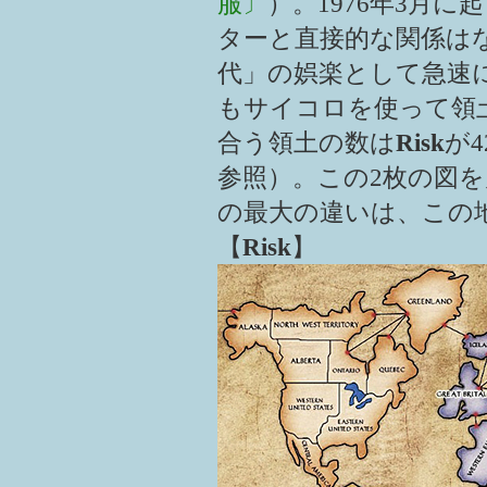
服〕
）。1976年3月
ターと直接的な関係は
代」の娯楽として急速
もサイコロを使って領
合う領土の数は
Risk
が4
参照）。この2枚の図
の最大の違いは、この
【
Risk
】