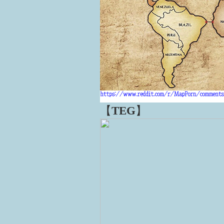
【
TEG
】