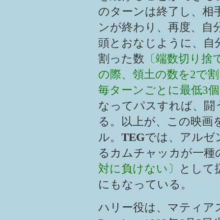
のターンは終了し、相
ンが終わり、再度、自
頭とおなじように、自
割った数
〔端数切り捨
の際、領土の数を2で
毎ターンごとに最低3
なってパスすれば、闘
る。以上が、この映画
ル。
TEG
では、アルゼ
るカムチャッカが一種
対に負けない〕
として
にもなっている。
ハリー役は、マティアス･デ