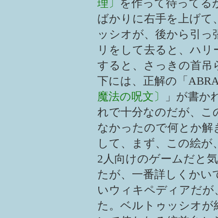
理〕
を作って待ってる
ばかりに右手を上げて
ッシオが、後から引っ
リをして去ると、ハリ
すると、さっきの首吊
下には、正解の「ABRA
魔法の呪文〕
」が書か
れで十分なのだが、こ
なかったので何とか解
して、まず、この絵が、H
2人向けのゲームだと
たが、一番詳しくかい
いウィキペディアだが
た。ベルトゥッシオが