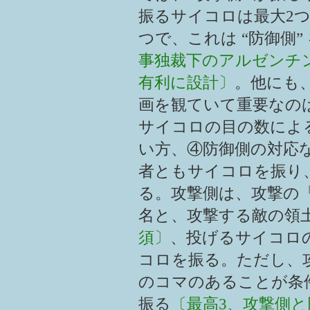
振るサイコロは最大2
つで、これは “防御側”
事独裁下のアルゼンチン
有利に設計〕
。他にも
画を観ていて重要なの
サイコロの目の数によ
い方、④防御側の対応
者ともサイコロを振り
る。攻撃側は、攻撃の
名と、攻撃する敵の領
須〕
、投げるサイコロ
コロを振る。ただし、
のコマのあることが条
振る
〔最高3、攻撃側