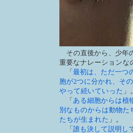
その直後から、少年の
重要なナレーションな
「
最初は、ただ一つ
胞が2つに分かれ、そ
やって続いていった
」
「
ある細胞からは植
別なものからは動物た
たちが生まれた
」。
「
誰も決して説明し