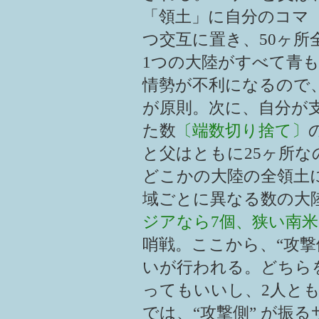
「領土」に自分のコマ
つ交互に置き、50ヶ
1つの大陸がすべて青
情勢が不利になるので
が原則。次に、自分が
た数
〔端数切り捨て〕
と父はともに25ヶ所な
どこかの大陸の全領土
域ごとに異なる数の大
ジアなら7個、狭い南米
哨戦。ここから、“攻撃側
いが行われる。どちら
ってもいいし、2人と
では、“攻撃側” が振る