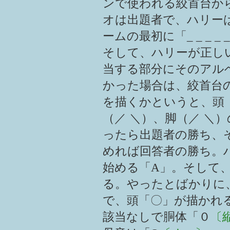
ンで使われる絞首台か
オは出題者で、ハリー
ームの最初に「_ _ _ _ _
そして、ハリーが正し
当する部分にそのアル
かった場合は、絞首台
を描くかというと、頭
（／ ＼）、脚（／ ＼
ったら出題者の勝ち、
めれば回答者の勝ち。
始める「A」。そして、「A _ 
る。やったとばかりに
で、頭「〇」が描かれる
該当なしで胴体「０
〔