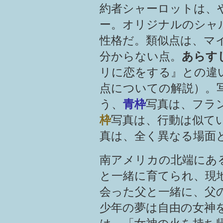
約者シャーロットは、
ー。オリジナルのシャ
性格だ。類似点は、マ
分からない点。
あらす
リに恋をする』との違
点についての解説）。
う、
青枠
写真は、フラ
枠
写真は、行動は似て
真は、全く異なる場面
南アメリカの北端にあ
と一緒に育てられ、現
会った父と一緒に、父
少年の夢は自由の女神