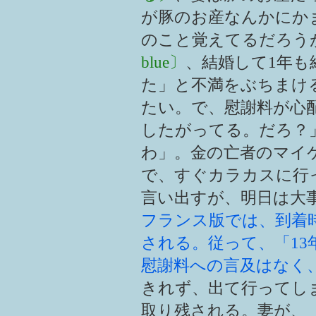
が豚のお産なんかにかま
のこと覚えてるだろう
blue〕
、結婚して1年も
た」と不満をぶちまけ
たい。で、慰謝料が心
したがってる。だろ？
わ」。金の亡者のマイ
で、すぐカラカスに行
言い出すが、明日は大
フランス版では、到着
される。従って、「13
慰謝料への言及はなく
きれず、出て行ってし
取り残される。妻が、