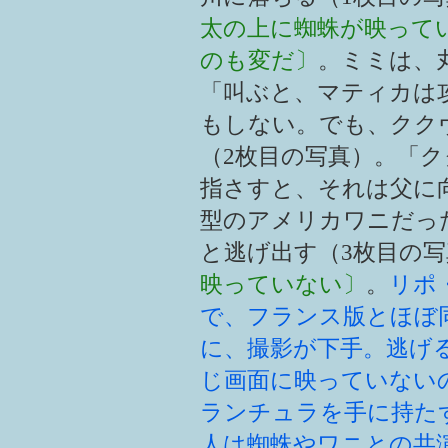
太の上に蜘蛛が映って
のも変だ〕
。ミミは、
「叫ぶと、マティカは
もしない。でも、クク
（2枚目の写真）。「
指さすと、それは父に
型のアメリカワニだっ
と逃げ出す（3枚目の写
映っていない〕
。
リポ
で、フランス版とほぼ
に、撮影が下手。逃げ
じ画面に映っていない
ランチュラを手に持た
人は蜘蛛やワニとの共