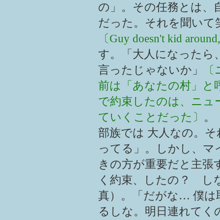
の」。その任務とは、
だった。それを聞いて笑
〔Guy doesn't kid around
す。「大人になったら
言ったじゃないか」
〔
前は「あなたの村」と
で約束したのは、ニュ
ていくことだった〕
。
部族では 大人なの。
ってる」。しかし、マ
きの方が重要だと主張
く約束、したの？ し
真）。「だがな… 僕
るしな。明日連れてく