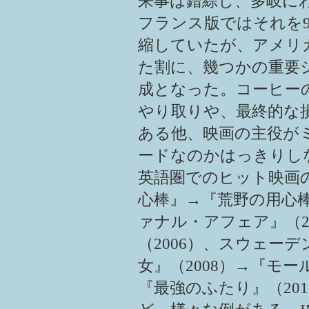
来事は錯綜し、多岐に
フランス版ではそれを
縮していたが、アメリカ
た割に、幾つかの重要
成となった。コーヒー
やり取りや、最終的な
ある他、映画の主役が
ードなのかはっきりし
英語圏でのヒット映画
心棒』→『荒野の用心
ァナル・アフェア』（2
（2006）、スウェーデ
女』（2008）→『モー
『最強のふたり』（2011）