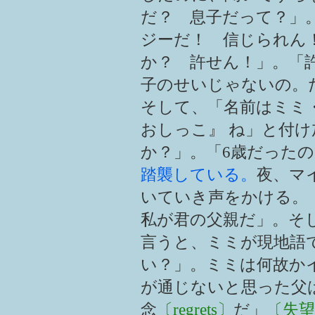
だ？ 息子だって？」
ジーだ！ 信じられん
か？ 許せん！」。「
子のせいじゃないの。
そして、「名前はミミ
おしっこ』 ね」と付
か？」。「6歳だった
踏襲している。
夜、マ
いていき声をかける。
私が君の父親だ」。そ
言うと、ミミが現地語
い？」。ミミは何故か
が通じないと思った父
念
〔regrets〕
だ」
〔失望