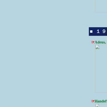
■ １９
☞
Adeus, 
☞
Handel