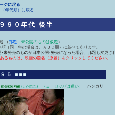
ページに戻る
ト（年代順）に戻る
９０年代 後半
題 （
邦題
、
未公開のものは仮題
）
順（同一年の場合は、ＡＢＣ順）に並べてあります。
･未発売のものが日本公開･発売になった場合、邦題も変更さ
あるものは、映画の題名（原題）をクリックしてください。
９５ ■■■
 messze van
(TV-mini) （ヨーロッパは遠い）
ハンガリー