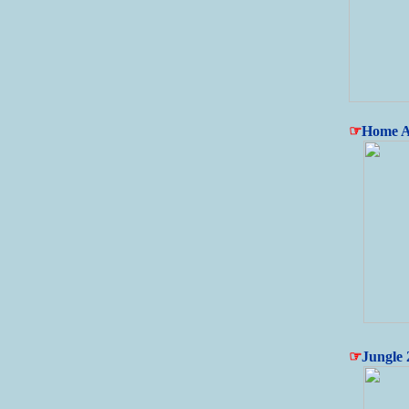
☞
Home A
☞
Jungle 