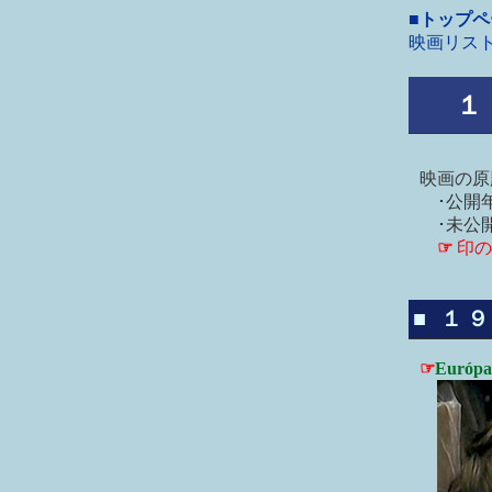
■トップ
映画リス
１９
映画の原
･公開年
･未公開
☞
印の
■ １９
☞
Európa