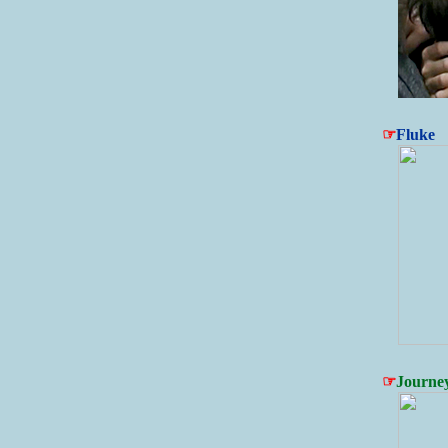
☞
Fluke
☞
Journe