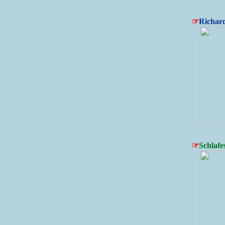
☞
Richard
☞
Schlafe