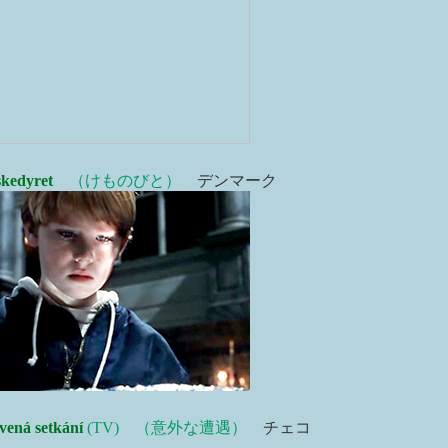
kedyret
（けものびと）
デンマーク
vená setkání
(TV) （意外な遭遇）
チェコ