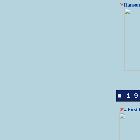
☞
Ranso
■ １９
☞
...Firs