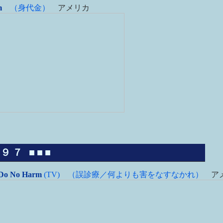
m
（身代金）
アメリカ
９７ ■■■
t Do No Harm
(TV) （誤診療／何よりも害をなすなかれ）
ア