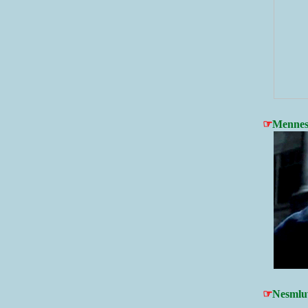
☞
Mennes
☞
Nesmlu