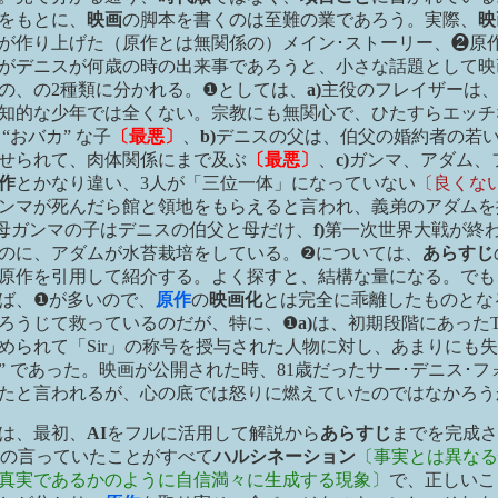
をもとに、
映画
の脚本を書くのは至難の業であろう。実際、
映
が作り上げた（原作とは無関係の）メイン･ストーリー、❷原
がデニスが何歳の時の出来事であろうと、小さな話題として映
の、の2種類に分かれる。❶としては、
a)
主役のフレイザーは
知的な少年では全くない。宗教にも無関心で、ひたすらエッチ
“おバカ” な子
〔最悪〕
、
b)
デニスの父は、伯父の婚約者の若
せられて、肉体関係にまで及ぶ
〔最悪〕
、
c)
ガンマ、アダム、
作
とかなり違い、3人が「三位一体」になっていない
〔良くな
ンマが死んだら館と領地をもらえると言われ、義弟のアダムを
母ガンマの子はデニスの伯父と母だけ、
f)
第一次世界大戦が終わ
のに、アダムが水苔栽培をしている。❷については、
あらすじ
原作を引用して紹介する。よく探すと、結構な量になる。でも
ば、❶が多いので、
原作
の
映画化
とは完全に乖離したものとな
ろうじて救っているのだが、特に、❶
a)
は、初期段階にあった
められて「Sir」の称号を授与された人物に対し、あまりにも失
” であった。映画が公開された時、81歳だったサー･デニス･フ
たと言われるが、心の底では怒りに燃えていたのではなかろう
は、最初、
AI
をフルに活用して解説から
あらすじ
までを完成さ
の言っていたことがすべて
ハルシネーション
〔事実とは異なる
真実であるかのように自信満々に生成する現象〕
で、正しいこ