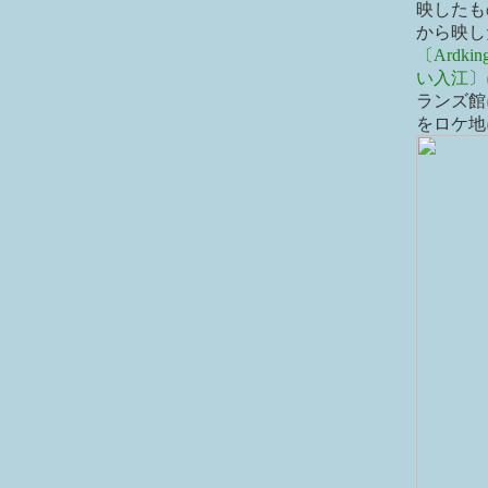
映したも
から映し
〔Ardking
い入江〕
ランズ館
をロケ地