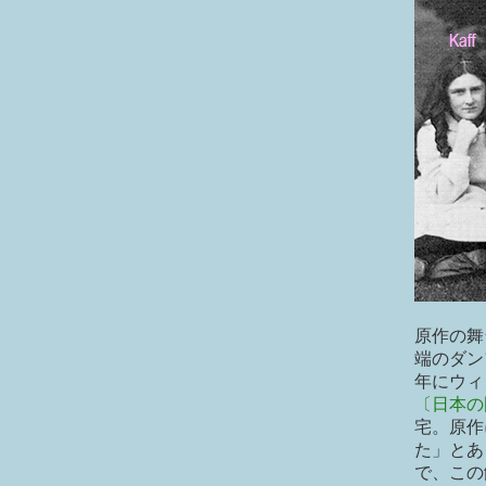
原作の舞
端のダン
年にウィ
〔日本の
宅。原作
た」とあ
で、この