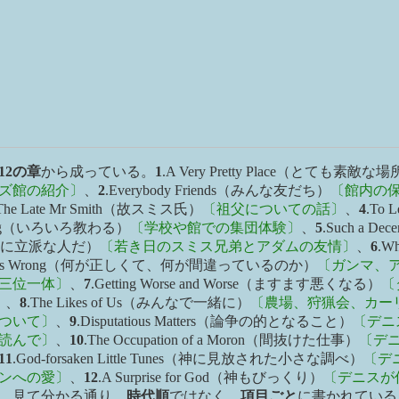
12の章
から成っている。
1
.A Very Pretty Place（とても素敵な
ズ館の紹介〕
、
2
.Everybody Friends（みんな友だち）
〔館内の
The Late Mr Smith（故スミス氏）
〔祖父についての話〕
、
4
.To L
hing（いろいろ教わる）
〔学校や館での集団体験〕
、
5
.Such a Dece
（実に立派な人だ）
〔若き日のスミス兄弟とアダムの友情〕
、
6
.Wh
hat’s Wrong（何が正しくて、何が間違っているのか）
〔ガンマ、
三位一体〕
、
7
.Getting Worse and Worse（ますます悪くなる）
〔
〕
、
8
.The Likes of Us（みんなで一緒に）
〔農場、狩猟会、カー
ついて〕
、
9
.Disputatious Matters（論争の的となること）
〔デニ
読んで〕
、
10
.The Occupation of a Moron（間抜けた仕事）
〔デ
11
.God-forsaken Little Tunes（神に見放された小さな調べ）
〔デ
ンへの愛〕
、
12
.A Surprise for God（神もびっくり）
〔デニスが
。見て分かる通り、
時代順
ではなく、
項目ごと
に書かれている