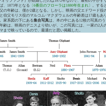
･オリファント）が結婚したのは1872年なので、最初の子がす
ば、1873年となる
〔6番目のフローラは1880年生まれ〕
。する
父の年齢は、僅か2歳となる。しかし、映画の父エドワード役の
と伯父モリス役のマルコム･マクダウェルの年齢差は17歳もあ
。家系図の下にある
集合写真
は、本の中にある12枚の写真のう
年齢は、映画のデニスより幼いが、この写真には、一家の2人
マまで映っているので、最適だと思い掲載した。