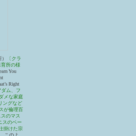
場所）
〔クラ
保育所の様
earn You
nt
at’s Right
アダム、フ
ダメな家庭
リングなど
スが倫理百
ニスのマス
ニスのベー
仕掛けた宗
。このよ