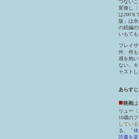
つないこ
変換し
〔
は200
版」は永
の続編の
いもても
フレイザ
外、何も
感を抱い
ない。キ
ャストし
あらすじ
■
映画
は
リュー
〔
10歳の
している
る、「
休
読書を楽