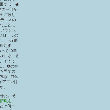
画
では、❶
作の一部か
画に散り
、デニスの
なことに
いフランス
フローラの
い〕
、
d)
伯
批判す
って10年
の中で、そ
、そうで
る。❷の存
TV界での
礼な “自伝
ォアマンは
か。
せた。そ
情報を、
とは何一