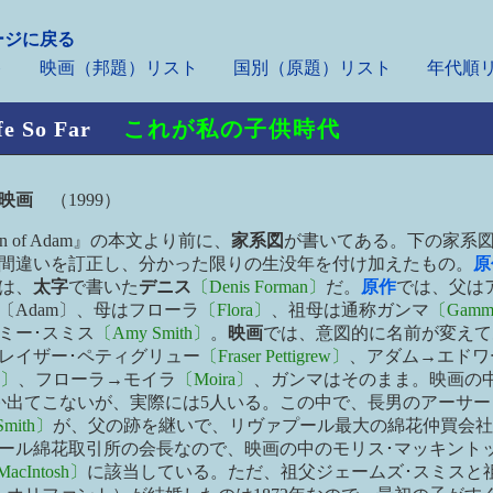
ージに戻る
ト
映画（邦題）リスト
国別（原題）リスト
年代順リ
fe So Far
これが私の子供時代
ス映画
（1999）
n of Adam』の本文より前に、
家系図
が書いてある。下の家系
間違いを訂正し、分かった限りの生没年を付け加えたもの。
原
は、
太字
で書いた
デニス
〔Denis Forman〕
だ。
原作
では、父は
〔Adam〕、母はフローラ
〔Flora〕
、祖母は通称ガンマ
〔Gam
ミー･スミス
〔Amy Smith〕
。
映画
では、意図的に名前が変えて
レイザー･ペティグリュー
〔Fraser Pettigrew〕
、アダム→エドワ
d〕
、フローラ→モイラ
〔Moira〕
、ガンマはそのまま。映画の
か出てこないが、実際には5人いる。この中で、長男のアーサー
Smith〕
が、父の跡を継いで、リヴァプール最大の綿花仲買会社
ール綿花取引所の会長なので、映画の中のモリス･マッキント
MacIntosh〕
に該当している。ただ、祖父ジェームズ･スミスと