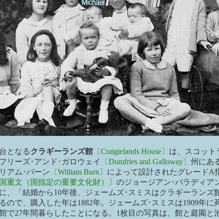
台となる
クラギーランズ館
〔Craigielands House〕
は、スコット
フリーズ･アンド･ガロウェイ
〔Dumfries and Galloway〕
州にある
リアム･バーン
〔William Burn〕
によって設計されたグレードA
国重文（国指定の重要文化財）〕
のジョージアン･パラディア
に、「結婚から10年後、ジェームズ･スミスはクラギーランズ
るので、購入した年は1882年。ジェームズ･スミスは1909年に
館で27年間暮らしたことになる。1枚目の写真は、館と庭園と