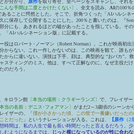
とが分かり、
原作
を取り寄せ、全ページをスキャンし、それを
こんな手間は二度とかけたくない〕
、全文を読み、
AI
の100
％であることに愕然とした。そこで、折角つくった「AIハルシネ
久に保存して公開することにした。200％と書いたのは、『Son of
部分にも、あきれるほどの嘘があったことを指している。その
、「AIハルシネーション版」に記載する。
ー役はロバート･ノーマン（Robert Norman）。これが映画初
分からない。これ一作しかないのは、この映画を観て、誰もが
たからに違いない。演技は下手、顔は、典型的な “おバカ”。
ャスティングのミス。他は、すべて正解なのに、なぜ主役だけ
たのだろう。
、キロラン館
〔本当の場所：クラギーランズ〕
で、フレイザー
本当の名前：デニス･フォアマン〕
がまだ2～3歳頃のシーンか
フレイザーの、「
僕が小さかった頃、この世で一番嫌いだったの
ことだった
」というナレーションが入る。これは、
【原作
（2
憩時間は、私の人生で最も長い時間だったと言えるだろう。少
しむようになるまでは、
じっと横になっているのが性に合わな