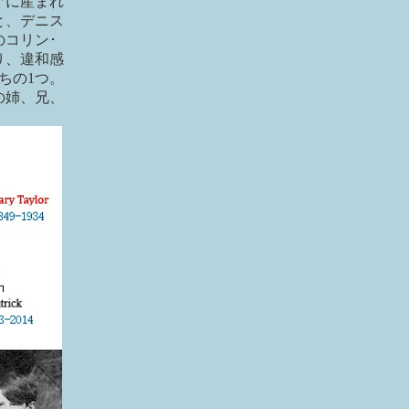
ぐに産まれ
と、デニス
コリン･
り、違和感
ちの1つ。
の姉、兄、