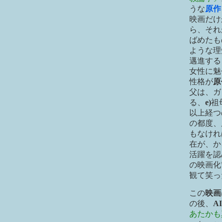
うな
原作
映画だけ
ら、それ
ばめたも
ような理
邁進する 
女性に魅
性格が
原
父は、ガ
る、
e)
祖
以上経つ
の都度、
もなけれ
在が、か
活躍を認
の映画化
観て笑っ
この
映画
の後、
AI
あたかも