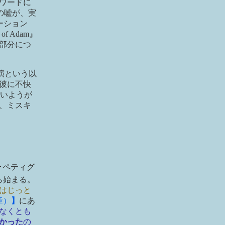
ワードに
％の嘘が、実
ーション
 Adam』
部分につ
出演という以
彼に不快
救いようが
、ミスキ
･ペティグ
ら始まる。
はじっと
章）
】
にあ
なくとも
かった
の