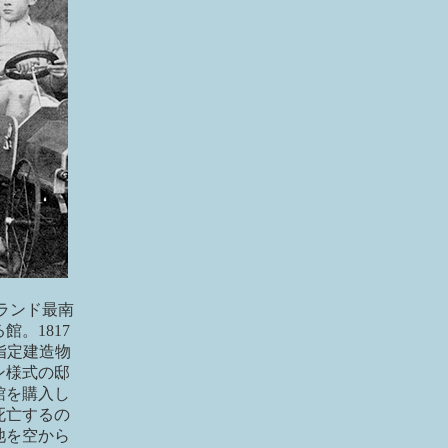
ランド最南
館。1817
指定建造物
ン様式の邸
館を購入し
死亡するの
池を空から