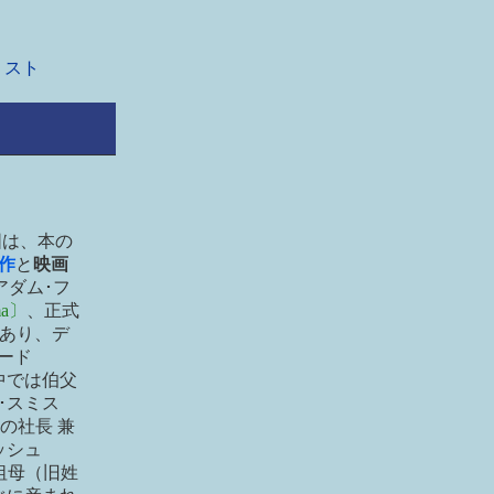
スト
図は、本の
作
と
映画
アダム･フ
ma〕
、正式
あり、デ
ード
中では伯父
･スミス
の社長 兼
ッシュ
祖母（旧姓