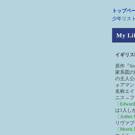
トップペ
少年リス
My Li
イギリ
原作『So
家系図の
の主人公
ォアマン
名称エイ
ニス→フ
〔Edwar
は1人し
〔Arther 
リヴァプ
〔Morris 