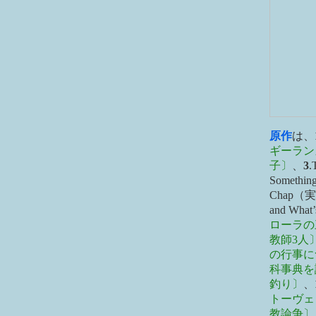
原作
は、
ギーラン
子〕
、
3
.
Somet
Chap
and W
ローラの
教師3人
の行事に
科事典を
釣り〕
、
トーヴェ
教論争〕