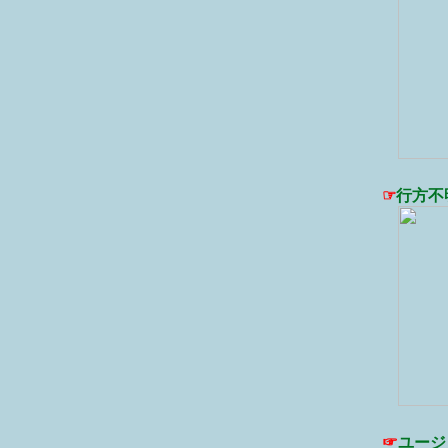
☞
行方不
☞
ユージ