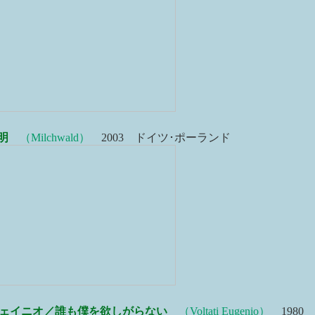
明
（Milchwald）
2003 ドイツ･ポーランド
ェイニオ／誰も僕を欲しがらない
（Voltati Eugenio）
1980