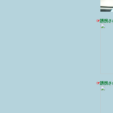
☞
誘拐さ
☞
誘拐さ