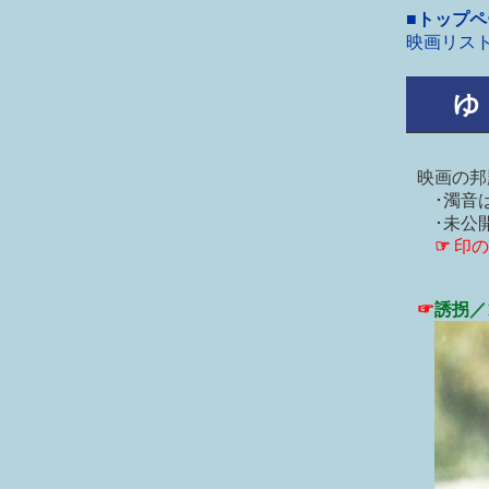
■トップ
映画リス
ゆ
映画の邦
･濁音は
･未公開
☞
印の
☞
誘拐／