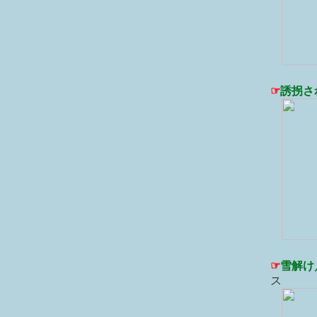
☞
誘拐さ
☞
雪解け
ス